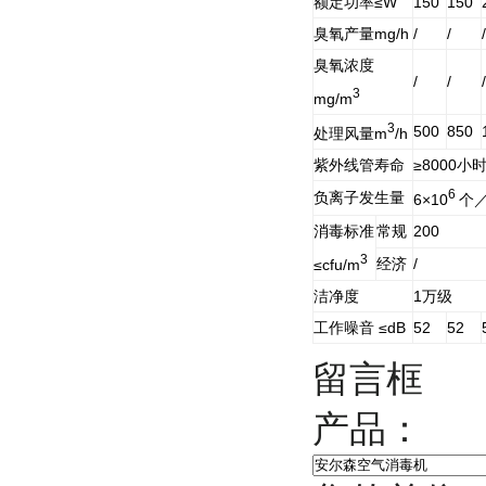
额定功率≤W
150
150
臭氧产量mg/h
/
/
/
臭氧浓度
/
/
/
3
mg/m
3
500
850
处理风量m
/h
紫外线管寿命
≥8000小
6
负离子发生量
6×10
个／
消毒标准
常规
200
3
经济
/
≤cfu/m
洁净度
1万级
工作噪音 ≤dB
52
52
留言框
产品：