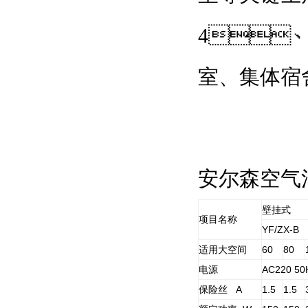
4
室、集体宿
安尔森空气
壁挂式
项目名称
YF/ZX-B
适用大空间
60
80
电源
AC220 50
保险丝 A
1.5
1.5