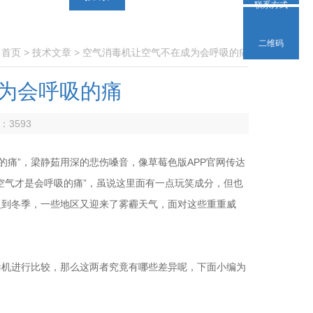
联系方式
二维码
：
首页
>
技术文章
> 空气消毒机让空气不在成为会呼吸的痛
为会呼吸的痛
：
3593
，梁静茹用深的悲伤嗓音，像草莓色版APP官网传达
“空气才是会呼吸的痛”，虽说这里面有一点玩笑成分，但也
季，一些地区又迎来了雾霾天气，面对这些重重威
机进行比较，那么这两者究竟有哪些差异呢，下面小编为