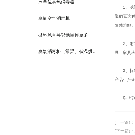
床单位臭氧消毒器
1
像病毒这种
臭氧空气消毒机
细菌溶解
循环风草莓视频懂你更多
2、附
臭氧消毒柜（常温、低温烘干）
具、家
3、
产品生产企业
以上就是小
(上一篇)
：
(下一篇)
：