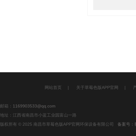
网站首页
|
关于草莓色版APP官网
|
邮箱：
1169903533@qq.com
地址：江西省南昌市小蓝工业园富山一路
版权所有 © 2025 南昌市草莓色版APP官网环保设备有限公司
备案号