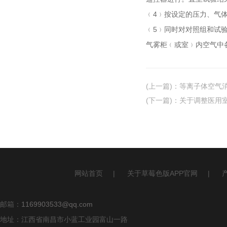
﹙4﹚按设定的压力、气体
﹙5﹚同时对对照组和试验
气雾柜﹙或室﹚内空气中各阳性对照
(上一篇)
：
等离子体空气
(下一篇)
：
关于调整医用
网站首页
|
关于草莓色版APP官网
|
邮箱：
1169903533@qq.com
地址：江西省南昌市小蓝工业园富山一路