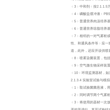
﹙3﹚中和剂﹙按2.1.1.5
﹙4﹚磷酸盐缓冲液﹙PBS
﹙5﹚普通营养肉汤培养基
﹙6﹚普通营养琼脂培养基
﹙7﹚相邻的一对气雾柜或气雾室
性、和通风条件等
道，此外，还应开设供
﹙8﹚喷雾染菌装置，包括
﹙9﹚空气微生物采样装置，
﹙10﹚环境监测器材，如温
2.1.3.4 实验室试验与
﹙1﹚取试验菌菌悬液
﹙2﹚同时调节两个气雾柜﹙
﹙3﹚将使用的器材一次放入
遥控器进行。直至试验结束后