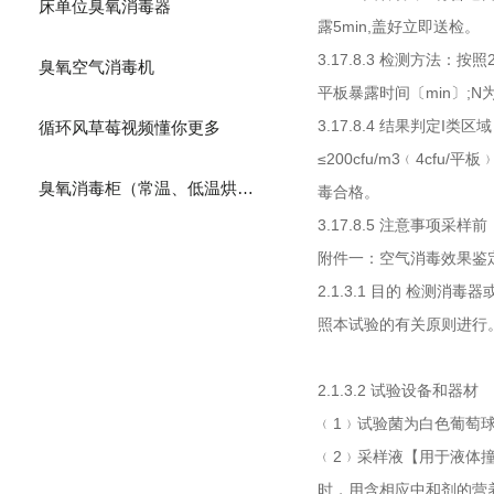
床单位臭氧消毒器
露5min,盖好立即送检。
3.17.8.3 检测方法
臭氧空气消毒机
平板暴露时间〔min〕;N为
3.17.8.4 结果判定I类区域
循环风草莓视频懂你更多
≤200cfu/m3﹙4cfu/平
臭氧消毒柜（常温、低温烘干）
毒合格。
3.17.8.5 注意事项采样前
附件一：空气消毒效果
2.1.3.1 目的 检测消
照本试验的有关原则进行
2.1.3.2 试验设备和器材
﹙1﹚试验菌为白色葡萄球菌803
﹙2﹚采样液【用于液体撞击
时，用含相应中和剂的