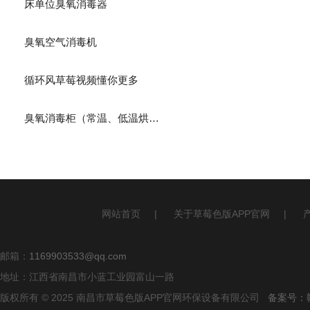
床单位臭氧消毒器
臭氧空气消毒机
循环风草莓视频懂你更多
臭氧消毒柜（常温、低温烘干）
网站首页
|
关于草莓色版APP官网
|
邮箱：
1169903533@qq.com
地址：江西省南昌市小蓝工业园富山一路
版权所有 © 2025 南昌市草莓色版APP官网环保设备有限公司
备案号