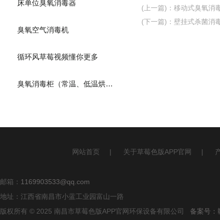
床单位臭氧消毒器
(上一篇)
：
移动式臭氧消
(下一篇)
：
壁挂式杀菌消
臭氧空气消毒机
循环风草莓视频懂你更多
臭氧消毒柜（常温、低温烘干）
网站首页
|
关于草莓色版APP官网
|
邮箱：
1169903533@qq.com
地址：江西省南昌市小蓝工业园富山一路
版权所有 © 2025 南昌市草莓色版APP官网环保设备有限公司
备案号：