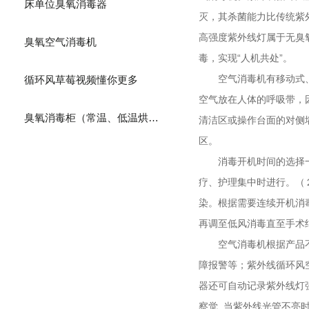
床单位臭氧消毒器
灭，其杀菌能力比传统紫
高强度紫外线灯属于无臭氧型
臭氧空气消毒机
毒，实现“人机共处”。
空气消毒机有移动式
循环风草莓视频懂你更多
空气放在人体的呼吸带
臭氧消毒柜（常温、低温烘干）
清洁区或操作台面的对侧墙面
区。
消毒开机时间的选择一般分为
疗、护理集中时进行
染。根据需要连续开机消
再调至低风消毒直至手术结束
空气消毒机根据产品不同具有一
障报警等；紫外线循环
器还可自动记录紫外线灯强
察觉, 当紫外线光管不亮时不