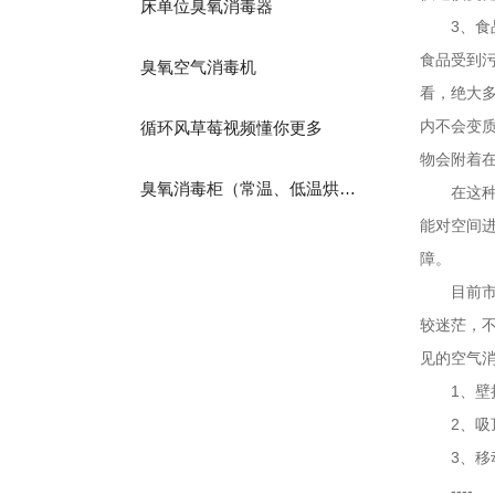
床单位臭氧消毒器
3、
食品受到污染
臭氧空气消毒机
看，绝
内不会变质
循环风草莓视频懂你更多
物会附着在食品
臭氧消毒柜（常温、低温烘干）
在这种还不
能对空间进行
障。
目前市场上
较迷茫
见的空气消
1、壁挂
2、吸顶
3、移动
----