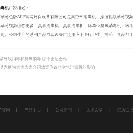
消毒机
厂家概述：
色版APP官网环保设备有限公司是集空气消毒机、操逼视频草莓视频
环风草莓视频懂你更多、臭氧消毒机、臭氧消毒柜、床单位臭氧消毒机、医
。公司生产的系列产品成套设备广泛用应于医疗卫生、制药、食品加工业
紫外线消毒和臭氧消毒 哪个更适合你
以家庭为例为大家介绍放置位置对空气消毒机的影响
P官网
|
产品中心
|
公司新闻
|
技术文章
|
资质证