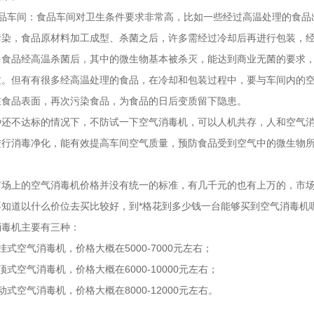
食品车间：食品车间对卫生条件要求非常高，比如一些经过高温处理的食品出
，食品原材料加工成型、杀菌之后，许多需经过冷却后再进行包装
大多食品经高温杀菌后，其中的微生物基本被杀灭，能达到商业无菌的要求
。但有有很多经高温处理的食品，在冷却和包装过程中，要与车间内的空气
表面，再次污染食品，为食品的日后变质留下隐患。
达标的情况下，不防试一下空气消毒机，可以人机共存，人和空气消
消毒净化，能有效提高车间空气质量，预防食品受到空气中的微生物所污染
的空气消毒机价格并没有统一的标准，有几千元的也有上万的，市场
，不知道以什么价位去买比较好，到*格花到多少钱一台能够买到空气消毒机呢
毒机主要有三种：
式空气消毒机，价格大概在5000-7000元左右；
式空气消毒机，价格大概在6000-10000元左右；
式空气消毒机，价格大概在8000-12000元左右。