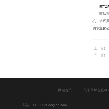
空气
南昌市草莓
机、循
的专业化公司
(上一篇)
：
(下一篇)
：
网站首页
|
关于草莓色版AP
邮箱：
1169903533@qq.com