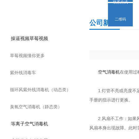
联系方式
产品分类
二维码
公司新闻
操逼视频草莓视频
草莓视频懂你更多
空气消毒机
在使用过程
紫外线消毒车
循环风紫外线消毒机（动态类）
1.灯管不亮或亮度不足
手册的指示进行更换。
臭氧空气消毒机（静态类）
2.风扇不工作：如果
等离子空气消毒机
风扇本身出现故障。